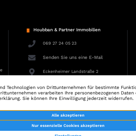
Houbban & Partner Immobilien
069 27 24 05 23
Senden Sie uns eine E-Mail
ie
Eckenheimer Landstraße 2
60318 Frankfurt am Main
tenschutz
AGBs
Kontakt
Widerrufsbelehrung
V