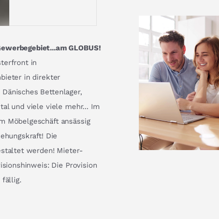
 Gewerbegebiet...am GLOBUS!
terfront in
ieter in direkter
 Dänisches Bettenlager,
al und viele viele mehr... Im
em Möbelgeschäft ansässig
iehungskraft! Die
staltet werden! Mieter-
isionshinweis: Die Provision
fällig.