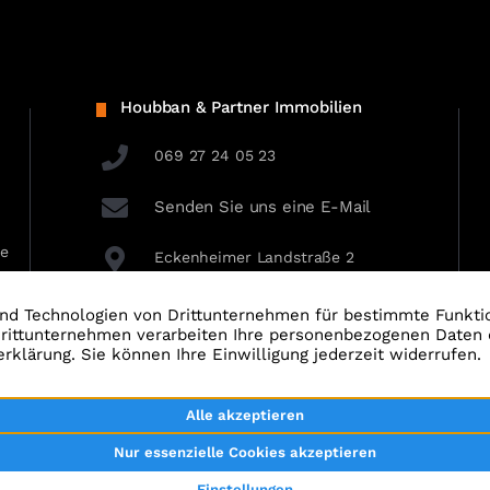
Houbban & Partner Immobilien
069 27 24 05 23
Senden Sie uns eine E-Mail
ie
Eckenheimer Landstraße 2
60318 Frankfurt am Main
tenschutz
AGBs
Kontakt
Widerrufsbelehrung
V