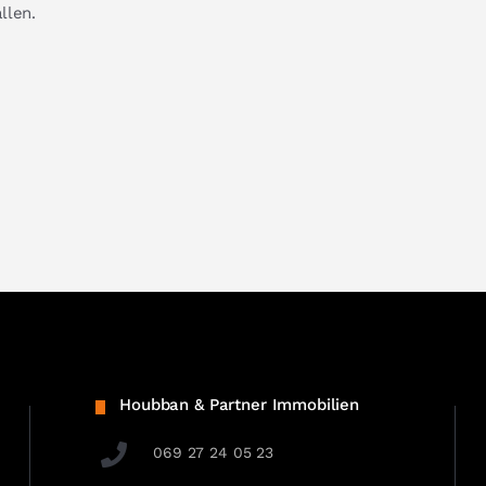
llen.
Houbban & Partner Immobilien
069 27 24 05 23