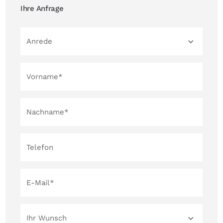
Ihre Anfrage
eine Anfrage mit genauer 
Unternehmensbezeichnung und vollständigen 
Kontaktdaten zusenden. Wir werden uns 
Anrede
anschließend bei Ihnen melden.
Vorname*
Nachname*
Telefon
E-Mail*
Ihr Wunsch