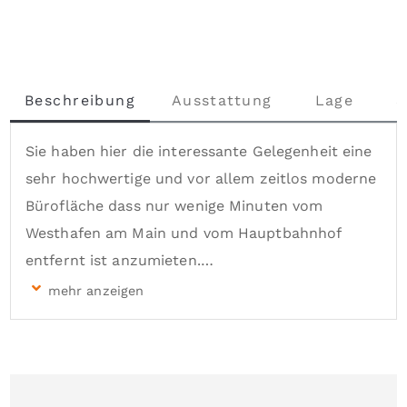
Beschreibung
Ausstattung
Lage
S
Sie haben hier die interessante Gelegenheit eine 
sehr hochwertige und vor allem zeitlos moderne 
Bürofläche dass nur wenige Minuten vom 
Westhafen am Main und vom Hauptbahnhof 
entfernt ist anzumieten.

Eine mietfreie Zeit ist möglich für Ihre 
Umbauzeit. Die Dauer ist in noch abzusprechen.

Für einen Besichtigungstermin bitten wir Sie uns 